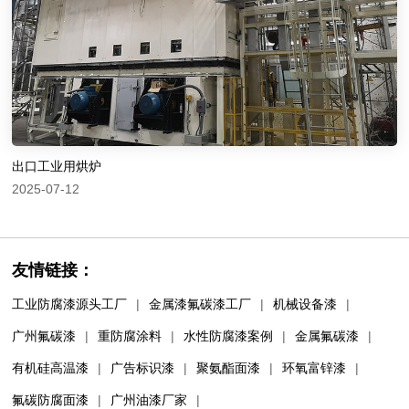
出口工业用烘炉
2025-07-12
友情链接：
工业防腐漆源头工厂
|
金属漆氟碳漆工厂
|
机械设备漆
|
广州氟碳漆
|
重防腐涂料
|
水性防腐漆案例
|
金属氟碳漆
|
有机硅高温漆
|
广告标识漆
|
聚氨酯面漆
|
环氧富锌漆
|
氟碳防腐面漆
|
广州油漆厂家
|